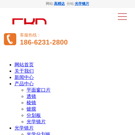
网站:
高精达
分站:
光学镜片
客服热线：
186-6231-2800
网站首页
关于我们
新闻中心
产品中心
平面窗口片
透镜
棱镜
镀膜
分划板
光学镜片
光学镜片
光学分划板