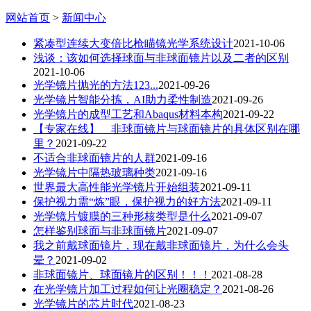
网站首页
>
新闻中心
紧凑型连续大变倍比枪瞄镜光学系统设计
2021-10-06
浅谈：该如何选择球面与非球面镜片以及二者的区别
2021-10-06
光学镜片抛光的方法123...
2021-09-26
光学镜片智能分拣，AI助力柔性制造
2021-09-26
光学镜片的成型工艺和Abaqus材料本构
2021-09-22
【专家在线】 非球面镜片与球面镜片的具体区别在哪
里？
2021-09-22
不适合非球面镜片的人群
2021-09-16
光学镜片中隔热玻璃种类
2021-09-16
世界最大高性能光学镜片开始组装
2021-09-11
保护视力需“炼”眼，保护视力的好方法
2021-09-11
光学镜片镀膜的三种形核类型是什么
2021-09-07
怎样鉴别球面与非球面镜片
2021-09-07
我之前戴球面镜片，现在戴非球面镜片，为什么会头
晕？
2021-09-02
非球面镜片、球面镜片的区别！！！
2021-08-28
在光学镜片加工过程如何让光圈稳定？
2021-08-26
光学镜片的芯片时代
2021-08-23