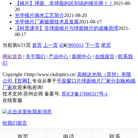
【镜片】球面、非球面的区别说的很完善！！
2021-08-
20
光学镜片抛光工艺简介
2021-08-20
光学镜片厂家镀膜技术及发展
2021-08-17
【科普课堂】非球面镜片与球面镜片的成像原理
2021-
08-17
当前第
6/21
页
首页
上一页
4
5
6
7
8
9
10
11
下一页
尾页
网站首页
|
关于我们
|
产品中心
|
新闻中心
|
在线留言
|
联系我
们
Copyright ©http://www.ckdoptics.cn/
高精达光电（苏州）有限
公司【官网】
专业从事于
平面窗口片
球面镜片厂家
分划板枪瞄
厂家
欢迎来电咨询!
技术支持:苏州企商 备案号:
苏ICP备17006317号-1
在线客服
给我们留言
首页
电话
联系