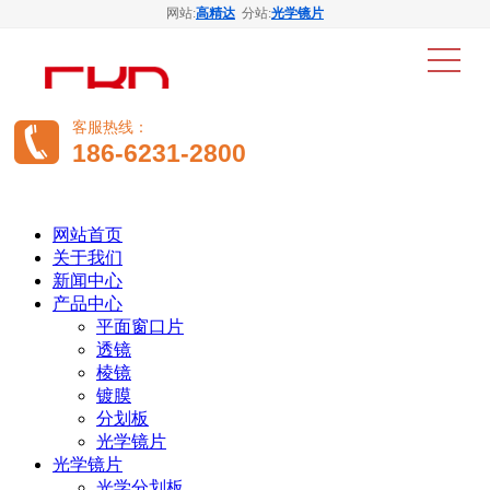
网站:
高精达
分站:
光学镜片
客服热线：
186-6231-2800
网站首页
关于我们
新闻中心
产品中心
平面窗口片
透镜
棱镜
镀膜
分划板
光学镜片
光学镜片
光学分划板