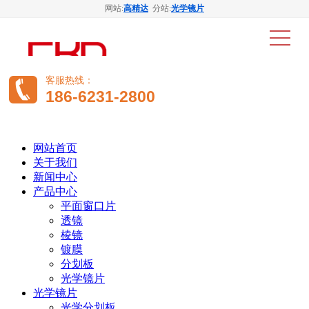
网站:
高精达
分站:
光学镜片
客服热线：
186-6231-2800
网站首页
关于我们
新闻中心
产品中心
平面窗口片
透镜
棱镜
镀膜
分划板
光学镜片
光学镜片
光学分划板